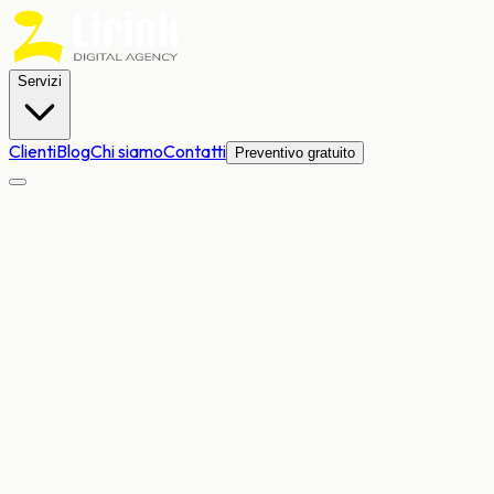
Servizi
Clienti
Blog
Chi siamo
Contatti
Preventivo gratuito
Product Design
Lead Generation
UI/UX design