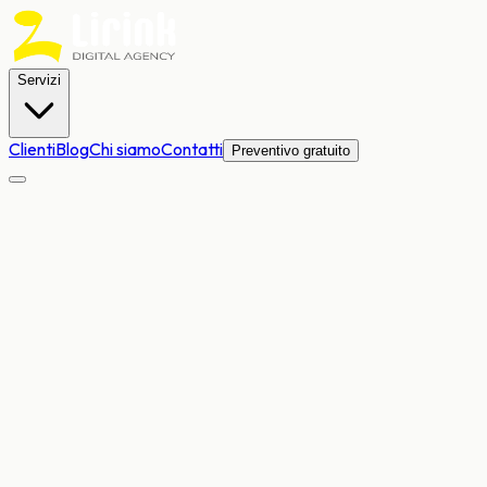
Servizi
Clienti
Blog
Chi siamo
Contatti
Preventivo gratuito
SEO
SEM
Lead Generation
Branding
UI/UX design
Logo design